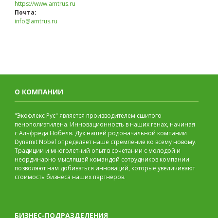
https://www.amtrus.ru
Почта:
info@amtrus.ru
О КОМПАНИИ
"Экофлекс Рус" является производителем сшитого
пенополиэтилена. Инновационность в наших генах, начиная
с Альфреда Нобеля. Дух нашей родоначальной компании
Dynamit Nobel определяет наше стремление ко всему новому.
Традиции и многолетний опыт в сочетании с молодой и
неординарно мыслящей командой сотрудников компании
позволяют нам добиваться инноваций, которые увеличивают
стоимость бизнеса наших партнеров.
БИЗНЕС-ПОДРАЗДЕЛЕНИЯ