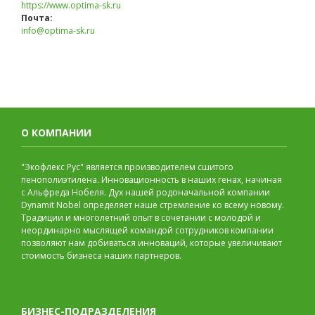
https://www.optima-sk.ru
Почта:
info@optima-sk.ru
О КОМПАНИИ
"Экофлекс Рус" является производителем сшитого
пенополиэтилена. Инновационность в наших генах, начиная
с Альфреда Нобеля. Дух нашей родоначальной компании
Dynamit Nobel определяет наше стремление ко всему новому.
Традиции и многолетний опыт в сочетании с молодой и
неординарно мыслящей командой сотрудников компании
позволяют нам добиваться инноваций, которые увеличивают
стоимость бизнеса наших партнеров.
БИЗНЕС-ПОДРАЗДЕЛЕНИЯ