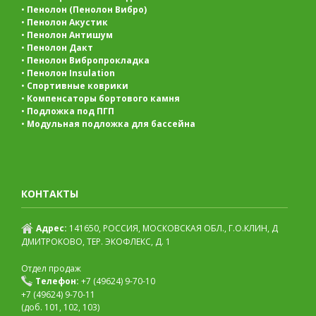
•
Пенолон (Пенолон Вибро)
•
Пенолон Акустик
•
Пенолон Антишум
•
Пенолон Дакт
•
Пенолон Вибропрокладка
•
Пенолон Insulation
•
Спортивные коврики
•
Компенсаторы бортового камня
•
Подложка под ПГП
•
Модульная подложка для бассейна
КОНТАКТЫ
Адрес:
141650, РОССИЯ, МОСКОВСКАЯ ОБЛ., Г.О.КЛИН, Д
ДМИТРОКОВО, ТЕР. ЭКОФЛЕКС, Д. 1
Отдел продаж
Телефон:
+7 (49624) 9-70-10
+7 (49624) 9-70-11
(доб. 101, 102, 103)