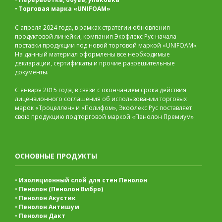
•
Торговая марка «UNIFOAM»
С апреля 2024 года, в рамках стратегии обновления
продуктовой линейки, компания Экофлекс Рус начала
поставки продукции под новой торговой маркой «UNIFOAM».
На данный материал оформлены все необходимые
декларации, сертификаты и прочие разрешительные
документы.
С января 2015 года, в связи с окончанием срока действия
лицензионного соглашения об использовании торговых
марок «Троцеллен» и «Полифом», Экофлекс Рус поставляет
свою продукцию под торговой маркой «Пенолон Премиум»
ОСНОВНЫЕ ПРОДУКТЫ
•
Изоляционный слой для стен Пенолон
•
Пенолон (Пенолон Вибро)
•
Пенолон Акустик
•
Пенолон Антишум
•
Пенолон Дакт