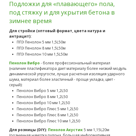
Подложки для «плавающего» пола,
под стяжку и для укрытия бетона в
зимнее время
Для стройки (оптовый формат, цвета натура и
антрацит):
ППЭ Пенолон 5 мм 1,5L50м
ППЭ Пенолон 8 мм 1,5L50м
ППЭ Пенолон 10 мм 1,5L50м
Пенолон Вибро
- более профессиональный материал
(наличие пластификатора дает материалу более низкий модуль
динамической упругости, лучше расчетная изоляция ударного
шума, материал более эластичный - проще укладка, цвет -
серый):
Пенолон Вибро 5 мм 1,2L50
Пенолон Вибро 8 мм 1,2L50
Пенолон Вибро 10 мм 1,2L50
Пенолон Вибро Плюс 5 мм 1,2L50
Пенолон Вибро Плюс 8 мм 1,2L50
Пенолон Вибро Плюс 10 мм 1,2L50
Для розницы (DIY):
Пенолон Акустик
5 мм 1,15L20м
(розничная намотка рулона, большая информативная