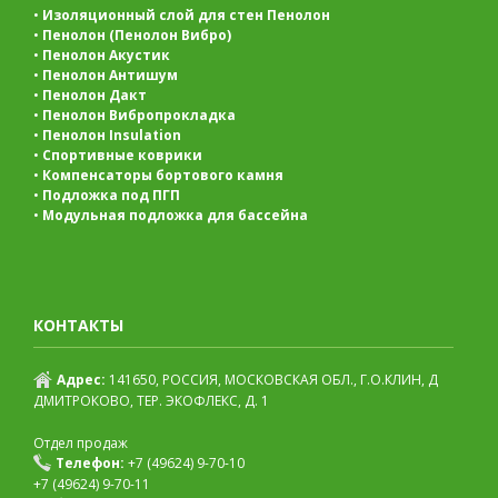
•
Изоляционный слой для стен Пенолон
•
Пенолон (Пенолон Вибро)
•
Пенолон Акустик
•
Пенолон Антишум
•
Пенолон Дакт
•
Пенолон Вибропрокладка
•
Пенолон Insulation
•
Спортивные коврики
•
Компенсаторы бортового камня
•
Подложка под ПГП
•
Модульная подложка для бассейна
КОНТАКТЫ
Адрес:
141650, РОССИЯ, МОСКОВСКАЯ ОБЛ., Г.О.КЛИН, Д
ДМИТРОКОВО, ТЕР. ЭКОФЛЕКС, Д. 1
Отдел продаж
Телефон:
+7 (49624) 9-70-10
+7 (49624) 9-70-11