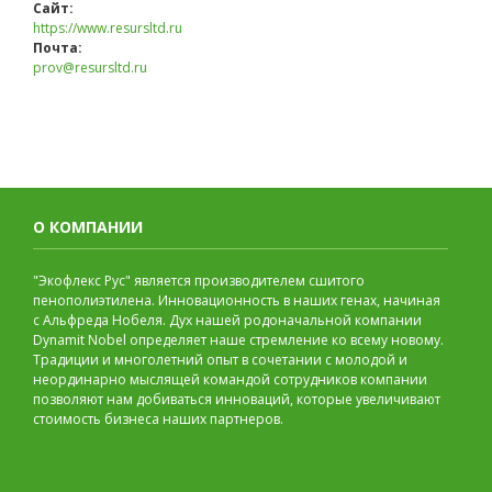
Сайт:
https://www.resursltd.ru
Почта:
prov@resursltd.ru
О КОМПАНИИ
"Экофлекс Рус" является производителем сшитого
пенополиэтилена. Инновационность в наших генах, начиная
с Альфреда Нобеля. Дух нашей родоначальной компании
Dynamit Nobel определяет наше стремление ко всему новому.
Традиции и многолетний опыт в сочетании с молодой и
неординарно мыслящей командой сотрудников компании
позволяют нам добиваться инноваций, которые увеличивают
стоимость бизнеса наших партнеров.